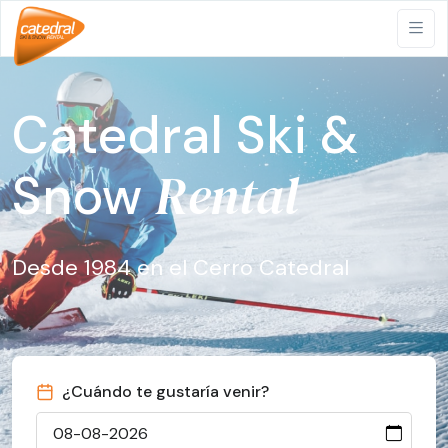
Catedral Ski &
Rental
Snow
Desde 1984 en el Cerro Catedral
¿Cuándo te gustaría venir?